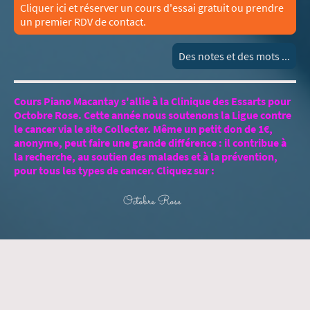
Cliquer ici et réserver un cours d'essai gratuit ou prendre
un premier RDV de contact.
Des notes et des mots ...
Cours Piano Macantay s'allie à la Clinique des Essarts pour
Octobre Rose. Cette année nous soutenons la Ligue contre
le cancer via le site Collecter. Même un petit don de 1€,
anonyme, peut faire une grande différence : il contribue à
la recherche, au soutien des malades et à la prévention,
pour tous les types de cancer. Cliquez sur :
Octobre Rose